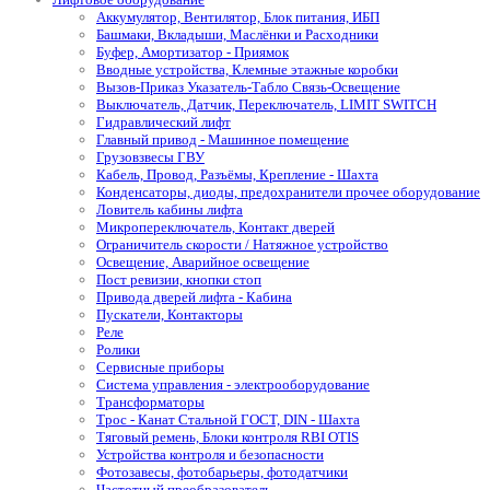
Аккумулятор, Вентилятор, Блок питания, ИБП
Башмаки, Вкладыши, Маслёнки и Расходники
Буфер, Амортизатор - Приямок
Вводные устройства, Клемные этажные коробки
Вызов-Приказ Указатель-Табло Связь-Освещение
Выключатель, Датчик, Переключатель, LIMIT SWITCH
Гидравлический лифт
Главный привод - Машинное помещение
Грузовзвесы ГВУ
Кабель, Провод, Разъёмы, Крепление - Шахта
Конденсаторы, диоды, предохранители прочее оборудование
Ловитель кабины лифта
Микропереключатель, Контакт дверей
Ограничитель скорости / Натяжное устройство
Освещение, Аварийное освещение
Пост ревизии, кнопки стоп
Привода дверей лифта - Кабина
Пускатели, Контакторы
Реле
Ролики
Сервисные приборы
Система управления - электрооборудование
Трансформаторы
Трос - Канат Стальной ГОСТ, DIN - Шахта
Тяговый ремень, Блоки контроля RBI OTIS
Устройства контроля и безопасности
Фотозавесы, фотобарьеры, фотодатчики
Частотный преобразователь