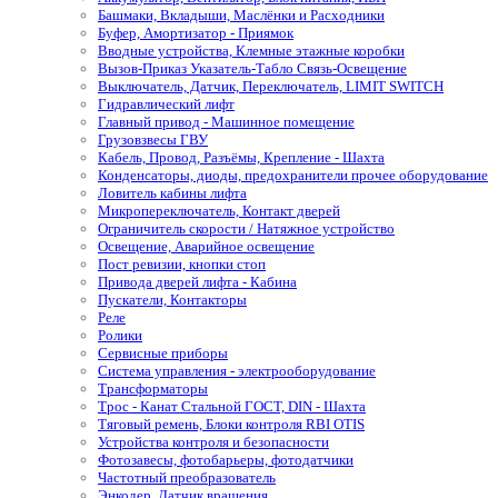
Башмаки, Вкладыши, Маслёнки и Расходники
Буфер, Амортизатор - Приямок
Вводные устройства, Клемные этажные коробки
Вызов-Приказ Указатель-Табло Связь-Освещение
Выключатель, Датчик, Переключатель, LIMIT SWITCH
Гидравлический лифт
Главный привод - Машинное помещение
Грузовзвесы ГВУ
Кабель, Провод, Разъёмы, Крепление - Шахта
Конденсаторы, диоды, предохранители прочее оборудование
Ловитель кабины лифта
Микропереключатель, Контакт дверей
Ограничитель скорости / Натяжное устройство
Освещение, Аварийное освещение
Пост ревизии, кнопки стоп
Привода дверей лифта - Кабина
Пускатели, Контакторы
Реле
Ролики
Сервисные приборы
Система управления - электрооборудование
Трансформаторы
Трос - Канат Стальной ГОСТ, DIN - Шахта
Тяговый ремень, Блоки контроля RBI OTIS
Устройства контроля и безопасности
Фотозавесы, фотобарьеры, фотодатчики
Частотный преобразователь
Энкодер, Датчик вращения