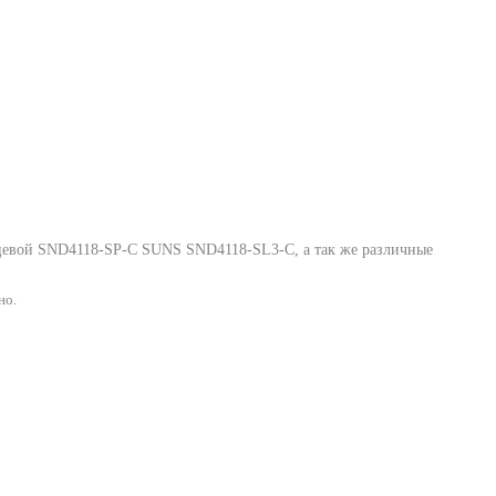
цевой SND4118-SP-C SUNS SND4118-SL3-C
, а так же различные
но.