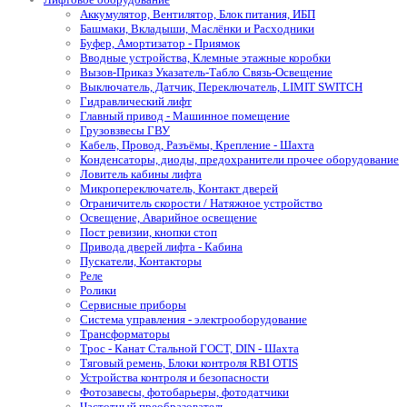
Аккумулятор, Вентилятор, Блок питания, ИБП
Башмаки, Вкладыши, Маслёнки и Расходники
Буфер, Амортизатор - Приямок
Вводные устройства, Клемные этажные коробки
Вызов-Приказ Указатель-Табло Связь-Освещение
Выключатель, Датчик, Переключатель, LIMIT SWITCH
Гидравлический лифт
Главный привод - Машинное помещение
Грузовзвесы ГВУ
Кабель, Провод, Разъёмы, Крепление - Шахта
Конденсаторы, диоды, предохранители прочее оборудование
Ловитель кабины лифта
Микропереключатель, Контакт дверей
Ограничитель скорости / Натяжное устройство
Освещение, Аварийное освещение
Пост ревизии, кнопки стоп
Привода дверей лифта - Кабина
Пускатели, Контакторы
Реле
Ролики
Сервисные приборы
Система управления - электрооборудование
Трансформаторы
Трос - Канат Стальной ГОСТ, DIN - Шахта
Тяговый ремень, Блоки контроля RBI OTIS
Устройства контроля и безопасности
Фотозавесы, фотобарьеры, фотодатчики
Частотный преобразователь