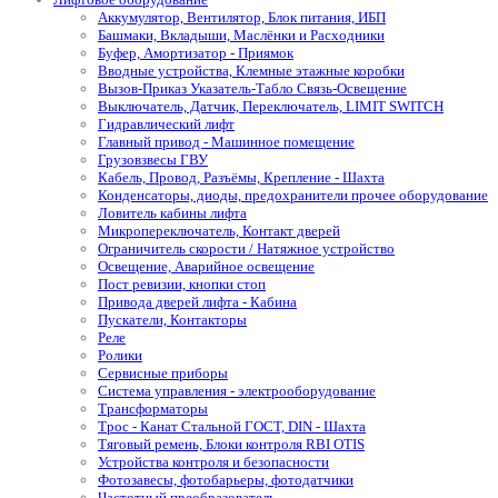
Аккумулятор, Вентилятор, Блок питания, ИБП
Башмаки, Вкладыши, Маслёнки и Расходники
Буфер, Амортизатор - Приямок
Вводные устройства, Клемные этажные коробки
Вызов-Приказ Указатель-Табло Связь-Освещение
Выключатель, Датчик, Переключатель, LIMIT SWITCH
Гидравлический лифт
Главный привод - Машинное помещение
Грузовзвесы ГВУ
Кабель, Провод, Разъёмы, Крепление - Шахта
Конденсаторы, диоды, предохранители прочее оборудование
Ловитель кабины лифта
Микропереключатель, Контакт дверей
Ограничитель скорости / Натяжное устройство
Освещение, Аварийное освещение
Пост ревизии, кнопки стоп
Привода дверей лифта - Кабина
Пускатели, Контакторы
Реле
Ролики
Сервисные приборы
Система управления - электрооборудование
Трансформаторы
Трос - Канат Стальной ГОСТ, DIN - Шахта
Тяговый ремень, Блоки контроля RBI OTIS
Устройства контроля и безопасности
Фотозавесы, фотобарьеры, фотодатчики
Частотный преобразователь