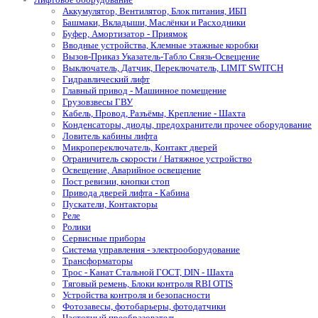
Аккумулятор, Вентилятор, Блок питания, ИБП
Башмаки, Вкладыши, Маслёнки и Расходники
Буфер, Амортизатор - Приямок
Вводные устройства, Клемные этажные коробки
Вызов-Приказ Указатель-Табло Связь-Освещение
Выключатель, Датчик, Переключатель, LIMIT SWITCH
Гидравлический лифт
Главный привод - Машинное помещение
Грузовзвесы ГВУ
Кабель, Провод, Разъёмы, Крепление - Шахта
Конденсаторы, диоды, предохранители прочее оборудование
Ловитель кабины лифта
Микропереключатель, Контакт дверей
Ограничитель скорости / Натяжное устройство
Освещение, Аварийное освещение
Пост ревизии, кнопки стоп
Привода дверей лифта - Кабина
Пускатели, Контакторы
Реле
Ролики
Сервисные приборы
Система управления - электрооборудование
Трансформаторы
Трос - Канат Стальной ГОСТ, DIN - Шахта
Тяговый ремень, Блоки контроля RBI OTIS
Устройства контроля и безопасности
Фотозавесы, фотобарьеры, фотодатчики
Частотный преобразователь