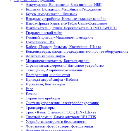
Аккумулятор, Вентилятор, Блок питания, ИБП
Башмаки, Вкладыши, Маслёнки и Расходники
Буфер, Амортизатор - Приямок
Вводные устройства, Клемные этажные коробки
Вызов-Приказ Указатель-Табло Связь-Освещение
Выключатель, Датчик, Переключатель, LIMIT SWITCH
Гидравлический лифт
Главный привод - Машинное помещение
Грузовзвесы ГВУ
Кабель, Провод, Разъёмы, Крепление - Шахта
Конденсаторы, диоды, предохранители прочее оборудование
Ловитель кабины лифта
Микропереключатель, Контакт дверей
Ограничитель скорости / Натяжное устройство
Освещение, Аварийное освещение
Пост ревизии, кнопки стоп
Привода дверей лифта - Кабина
Пускатели, Контакторы
Реле
Ролики
Сервисные приборы
Система управления - электрооборудование
Трансформаторы
Трос - Канат Стальной ГОСТ, DIN - Шахта
Тяговый ремень, Блоки контроля RBI OTIS
Устройства контроля и безопасности
Фотозавесы, фотобарьеры, фотодатчики
Частотный преобразователь