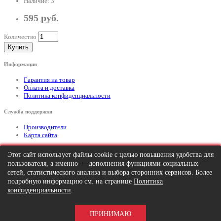
Наличие: 3
595 руб.
Количество
Купить
Информация
Гарантия на товар
Оплата и доставка
Политика конфиденциальности
Служба поддержки
Производители
Карта сайта
Дополнительно
Этот сайт использует файлы cookie с целью повышения удобства для
пользователя, а именно — дополнения функциями социальных
Тел: +7 (495) 646-82-95
mailto:info@apexx.ru
сетей, статистического анализа и выбора сторонних сервисов. Более
подробную информацию см. на странице
Политика
Вся информация и цены на товар, размещенные на данном сайте, носят
конфиденциальности
.
информационный характер и ни при каких обстоятельствах не является
публичной офертой!
ПРИНИМАЮ
APEXX 7 © 2026