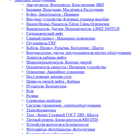
Аккумулятор, Вентилятор, Блок питания, ИБП
Башмаки, Вкладыши, Маслёнки и Расходники
Буфер, Амортизатор - Приямок
Вводные устройства, Клемные этажные коробки
Вызов-Приказ Указатель-Табло Связь-Освещение
Выключатель, Датчик, Переключатель, LIMIT SWITCH
Гидравлический лифт
Главный привод - Машинное помещение
Грузовзвесы ГВУ
Кабель, Провод, Разъёмы, Крепление - Шахта
Конденсаторы, диоды, предохранители прочее оборудование
Ловитель кабины лифта
Микропереключатель, Контакт дверей
Ограничитель скорости / Натяжное устройство
Освещение, Аварийное освещение
Пост ревизии, кнопки стоп
Привода дверей лифта - Кабина
Пускатели, Контакторы
Реле
Ролики
Сервисные приборы
Система управления - электрооборудование
Трансформаторы
Трос - Канат Стальной ГОСТ, DIN - Шахта
Тяговый ремень, Блоки контроля RBI OTIS
Устройства контроля и безопасности
Фотозавесы, фотобарьеры, фотодатчики
Частотный преобразователь