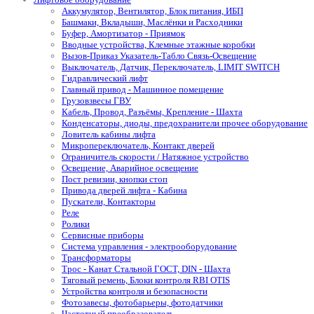
Аккумулятор, Вентилятор, Блок питания, ИБП
Башмаки, Вкладыши, Маслёнки и Расходники
Буфер, Амортизатор - Приямок
Вводные устройства, Клемные этажные коробки
Вызов-Приказ Указатель-Табло Связь-Освещение
Выключатель, Датчик, Переключатель, LIMIT SWITCH
Гидравлический лифт
Главный привод - Машинное помещение
Грузовзвесы ГВУ
Кабель, Провод, Разъёмы, Крепление - Шахта
Конденсаторы, диоды, предохранители прочее оборудование
Ловитель кабины лифта
Микропереключатель, Контакт дверей
Ограничитель скорости / Натяжное устройство
Освещение, Аварийное освещение
Пост ревизии, кнопки стоп
Привода дверей лифта - Кабина
Пускатели, Контакторы
Реле
Ролики
Сервисные приборы
Система управления - электрооборудование
Трансформаторы
Трос - Канат Стальной ГОСТ, DIN - Шахта
Тяговый ремень, Блоки контроля RBI OTIS
Устройства контроля и безопасности
Фотозавесы, фотобарьеры, фотодатчики
Частотный преобразователь