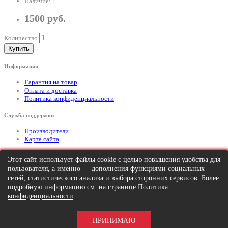
Наличие: 1
1500 руб.
Количество
Купить
Информация
Гарантия на товар
Оплата и доставка
Политика конфиденциальности
Служба поддержки
Производители
Карта сайта
Дополнительно
Этот сайт использует файлы cookie с целью повышения удобства для
пользователя, а именно — дополнения функциями социальных
Тел: +7 (495) 646-82-95
mailto:info@apexx.ru
сетей, статистического анализа и выбора сторонних сервисов. Более
подробную информацию см. на странице
Политика
Вся информация и цены на товар, размещенные на данном сайте, носят
конфиденциальности
.
информационный характер и ни при каких обстоятельствах не является
публичной офертой!
ПРИНИМАЮ
APEXX 7 © 2026