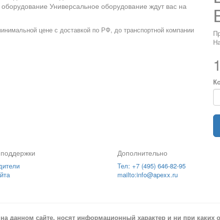
ое оборудование Универсальное оборудование ждут вас на
инимальной цене с доставкой по РФ, до транспортной компании
П
На
К
 поддержки
Дополнительно
дители
Тел: +7 (495) 646-82-95
йта
mailto:info@apexx.ru
на данном сайте, носят информационный характер и ни при каких о