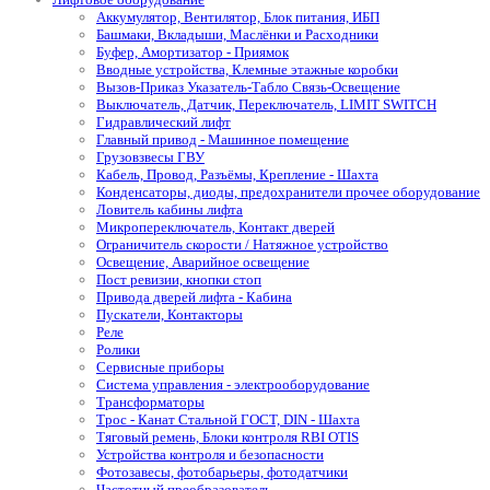
Аккумулятор, Вентилятор, Блок питания, ИБП
Башмаки, Вкладыши, Маслёнки и Расходники
Буфер, Амортизатор - Приямок
Вводные устройства, Клемные этажные коробки
Вызов-Приказ Указатель-Табло Связь-Освещение
Выключатель, Датчик, Переключатель, LIMIT SWITCH
Гидравлический лифт
Главный привод - Машинное помещение
Грузовзвесы ГВУ
Кабель, Провод, Разъёмы, Крепление - Шахта
Конденсаторы, диоды, предохранители прочее оборудование
Ловитель кабины лифта
Микропереключатель, Контакт дверей
Ограничитель скорости / Натяжное устройство
Освещение, Аварийное освещение
Пост ревизии, кнопки стоп
Привода дверей лифта - Кабина
Пускатели, Контакторы
Реле
Ролики
Сервисные приборы
Система управления - электрооборудование
Трансформаторы
Трос - Канат Стальной ГОСТ, DIN - Шахта
Тяговый ремень, Блоки контроля RBI OTIS
Устройства контроля и безопасности
Фотозавесы, фотобарьеры, фотодатчики
Частотный преобразователь