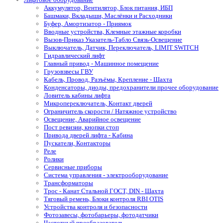
Аккумулятор, Вентилятор, Блок питания, ИБП
Башмаки, Вкладыши, Маслёнки и Расходники
Буфер, Амортизатор - Приямок
Вводные устройства, Клемные этажные коробки
Вызов-Приказ Указатель-Табло Связь-Освещение
Выключатель, Датчик, Переключатель, LIMIT SWITCH
Гидравлический лифт
Главный привод - Машинное помещение
Грузовзвесы ГВУ
Кабель, Провод, Разъёмы, Крепление - Шахта
Конденсаторы, диоды, предохранители прочее оборудование
Ловитель кабины лифта
Микропереключатель, Контакт дверей
Ограничитель скорости / Натяжное устройство
Освещение, Аварийное освещение
Пост ревизии, кнопки стоп
Привода дверей лифта - Кабина
Пускатели, Контакторы
Реле
Ролики
Сервисные приборы
Система управления - электрооборудование
Трансформаторы
Трос - Канат Стальной ГОСТ, DIN - Шахта
Тяговый ремень, Блоки контроля RBI OTIS
Устройства контроля и безопасности
Фотозавесы, фотобарьеры, фотодатчики
Частотный преобразователь