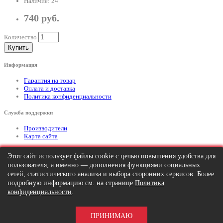
Наличие: 24
740 руб.
Количество
Купить
Информация
Гарантия на товар
Оплата и доставка
Политика конфиденциальности
Служба поддержки
Производители
Карта сайта
Дополнительно
Этот сайт использует файлы cookie с целью повышения удобства для
пользователя, а именно — дополнения функциями социальных
Тел: +7 (495) 646-82-95
mailto:info@apexx.ru
сетей, статистического анализа и выбора сторонних сервисов. Более
подробную информацию см. на странице
Политика
Вся информация и цены на товар, размещенные на данном сайте, носят
конфиденциальности
.
информационный характер и ни при каких обстоятельствах не является
публичной офертой!
ПРИНИМАЮ
APEXX 7 © 2026