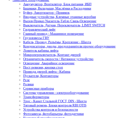
Аккумулятор, Вентилятор, Блок питания, ИБП
Башмаки, Вкладыши, Маслёнки и Расходники
Буфер, Амортизатор - Приямок
Вводные устройства, Клемные этажные коробки
Вызов-Приказ Указатель-Табло Связь-Освещение
Выключатель, Датчик, Переключатель, LIMIT SWITCH
Гидравлический лифт
Главный привод - Машинное помещение
Грузовзвесы ГВУ
Кабель, Провод, Разъёмы, Крепление - Шахта
Конденсаторы, диоды, предохранители прочее оборудование
Ловитель кабины лифта
Микропереключатель, Контакт дверей
Ограничитель скорости / Натяжное устройство
Освещение, Аварийное освещение
Пост ревизии, кнопки стоп
Привода дверей лифта - Кабина
Пускатели, Контакторы
Реле
Ролики
Сервисные приборы
Система управления - электрооборудование
Трансформаторы
Трос - Канат Стальной ГОСТ, DIN - Шахта
Тяговый ремень, Блоки контроля RBI OTIS
Устройства контроля и безопасности
Фотозавесы, фотобарьеры, фотодатчики
Частотный преобразователь