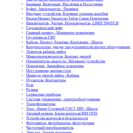
Башмаки, Вкладыши, Маслёнки и Расходники
Буфер, Амортизатор - Приямок
Вводные устройства, Клемные этажные коробки
Вызов-Приказ Указатель-Табло Связь-Освещение
Выключатель, Датчик, Переключатель, LIMIT SWITCH
Гидравлический лифт
Главный привод - Машинное помещение
Грузовзвесы ГВУ
Кабель, Провод, Разъёмы, Крепление - Шахта
Конденсаторы, диоды, предохранители прочее оборудование
Ловитель кабины лифта
Микропереключатель, Контакт дверей
Ограничитель скорости / Натяжное устройство
Освещение, Аварийное освещение
Пост ревизии, кнопки стоп
Привода дверей лифта - Кабина
Пускатели, Контакторы
Реле
Ролики
Сервисные приборы
Система управления - электрооборудование
Трансформаторы
Трос - Канат Стальной ГОСТ, DIN - Шахта
Тяговый ремень, Блоки контроля RBI OTIS
Устройства контроля и безопасности
Фотозавесы, фотобарьеры, фотодатчики
Частотный преобразователь
Энкодер, Датчик вращения