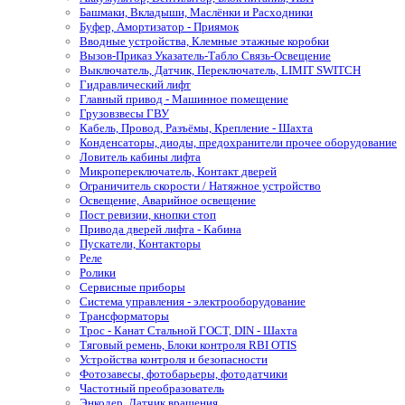
Башмаки, Вкладыши, Маслёнки и Расходники
Буфер, Амортизатор - Приямок
Вводные устройства, Клемные этажные коробки
Вызов-Приказ Указатель-Табло Связь-Освещение
Выключатель, Датчик, Переключатель, LIMIT SWITCH
Гидравлический лифт
Главный привод - Машинное помещение
Грузовзвесы ГВУ
Кабель, Провод, Разъёмы, Крепление - Шахта
Конденсаторы, диоды, предохранители прочее оборудование
Ловитель кабины лифта
Микропереключатель, Контакт дверей
Ограничитель скорости / Натяжное устройство
Освещение, Аварийное освещение
Пост ревизии, кнопки стоп
Привода дверей лифта - Кабина
Пускатели, Контакторы
Реле
Ролики
Сервисные приборы
Система управления - электрооборудование
Трансформаторы
Трос - Канат Стальной ГОСТ, DIN - Шахта
Тяговый ремень, Блоки контроля RBI OTIS
Устройства контроля и безопасности
Фотозавесы, фотобарьеры, фотодатчики
Частотный преобразователь
Энкодер, Датчик вращения