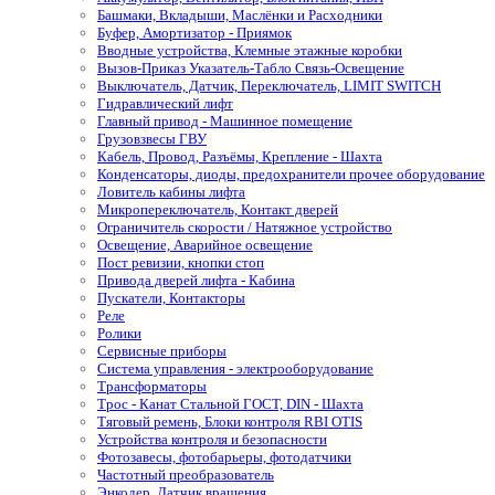
Башмаки, Вкладыши, Маслёнки и Расходники
Буфер, Амортизатор - Приямок
Вводные устройства, Клемные этажные коробки
Вызов-Приказ Указатель-Табло Связь-Освещение
Выключатель, Датчик, Переключатель, LIMIT SWITCH
Гидравлический лифт
Главный привод - Машинное помещение
Грузовзвесы ГВУ
Кабель, Провод, Разъёмы, Крепление - Шахта
Конденсаторы, диоды, предохранители прочее оборудование
Ловитель кабины лифта
Микропереключатель, Контакт дверей
Ограничитель скорости / Натяжное устройство
Освещение, Аварийное освещение
Пост ревизии, кнопки стоп
Привода дверей лифта - Кабина
Пускатели, Контакторы
Реле
Ролики
Сервисные приборы
Система управления - электрооборудование
Трансформаторы
Трос - Канат Стальной ГОСТ, DIN - Шахта
Тяговый ремень, Блоки контроля RBI OTIS
Устройства контроля и безопасности
Фотозавесы, фотобарьеры, фотодатчики
Частотный преобразователь
Энкодер, Датчик вращения