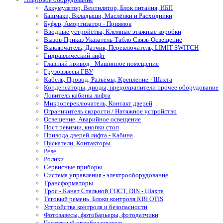
Аккумулятор, Вентилятор, Блок питания, ИБП
Башмаки, Вкладыши, Маслёнки и Расходники
Буфер, Амортизатор - Приямок
Вводные устройства, Клемные этажные коробки
Вызов-Приказ Указатель-Табло Связь-Освещение
Выключатель, Датчик, Переключатель, LIMIT SWITCH
Гидравлический лифт
Главный привод - Машинное помещение
Грузовзвесы ГВУ
Кабель, Провод, Разъёмы, Крепление - Шахта
Конденсаторы, диоды, предохранители прочее оборудование
Ловитель кабины лифта
Микропереключатель, Контакт дверей
Ограничитель скорости / Натяжное устройство
Освещение, Аварийное освещение
Пост ревизии, кнопки стоп
Привода дверей лифта - Кабина
Пускатели, Контакторы
Реле
Ролики
Сервисные приборы
Система управления - электрооборудование
Трансформаторы
Трос - Канат Стальной ГОСТ, DIN - Шахта
Тяговый ремень, Блоки контроля RBI OTIS
Устройства контроля и безопасности
Фотозавесы, фотобарьеры, фотодатчики
Частотный преобразователь