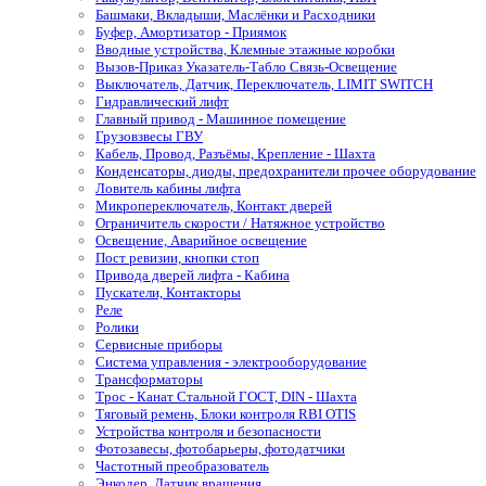
Башмаки, Вкладыши, Маслёнки и Расходники
Буфер, Амортизатор - Приямок
Вводные устройства, Клемные этажные коробки
Вызов-Приказ Указатель-Табло Связь-Освещение
Выключатель, Датчик, Переключатель, LIMIT SWITCH
Гидравлический лифт
Главный привод - Машинное помещение
Грузовзвесы ГВУ
Кабель, Провод, Разъёмы, Крепление - Шахта
Конденсаторы, диоды, предохранители прочее оборудование
Ловитель кабины лифта
Микропереключатель, Контакт дверей
Ограничитель скорости / Натяжное устройство
Освещение, Аварийное освещение
Пост ревизии, кнопки стоп
Привода дверей лифта - Кабина
Пускатели, Контакторы
Реле
Ролики
Сервисные приборы
Система управления - электрооборудование
Трансформаторы
Трос - Канат Стальной ГОСТ, DIN - Шахта
Тяговый ремень, Блоки контроля RBI OTIS
Устройства контроля и безопасности
Фотозавесы, фотобарьеры, фотодатчики
Частотный преобразователь
Энкодер, Датчик вращения