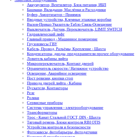
Аккумулятор, Вентилятор, Блок питания, ИБП
Башмаки, Вкладыши, Маслёнки и Расходники
Буфер, Амортизатор - Приямок
Вводные устройства, Клемные этажные коробки
Вызов-Приказ Указатель-Табло Связь-Освещение
Выключатель, Датчик, Переключатель, LIMIT SWITCH
Гидравлический лифт
Главный привод - Машинное помещение
Грузовзвесы ГВУ
Кабель, Провод, Разъёмы, Крепление - Шахта
Конденсаторы, диоды, предохранители прочее оборудование
Ловитель кабины лифта
Микропереключатель, Контакт дверей
Ограничитель скорости / Натяжное устройство
Освещение, Аварийное освещение
Пост ревизии, кнопки стоп
Привода дверей лифта - Кабина
Пускатели, Контакторы
Реле
Ролики
Сервисные приборы
Система управления - электрооборудование
Трансформаторы
Трос - Канат Стальной ГОСТ, DIN - Шахта
Тяговый ремень, Блоки контроля RBI OTIS
Устройства контроля и безопасности
Фотозавесы, фотобарьеры, фотодатчики
Частотный преобразователь