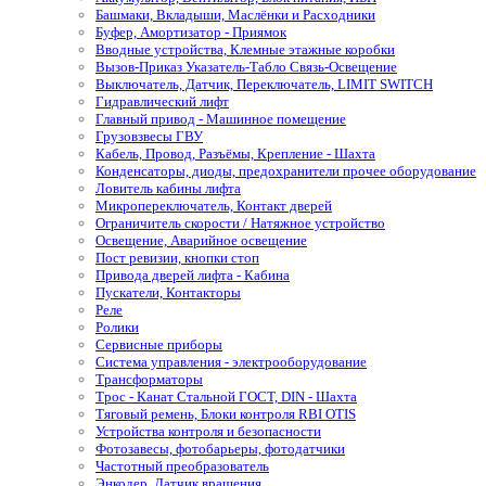
Башмаки, Вкладыши, Маслёнки и Расходники
Буфер, Амортизатор - Приямок
Вводные устройства, Клемные этажные коробки
Вызов-Приказ Указатель-Табло Связь-Освещение
Выключатель, Датчик, Переключатель, LIMIT SWITCH
Гидравлический лифт
Главный привод - Машинное помещение
Грузовзвесы ГВУ
Кабель, Провод, Разъёмы, Крепление - Шахта
Конденсаторы, диоды, предохранители прочее оборудование
Ловитель кабины лифта
Микропереключатель, Контакт дверей
Ограничитель скорости / Натяжное устройство
Освещение, Аварийное освещение
Пост ревизии, кнопки стоп
Привода дверей лифта - Кабина
Пускатели, Контакторы
Реле
Ролики
Сервисные приборы
Система управления - электрооборудование
Трансформаторы
Трос - Канат Стальной ГОСТ, DIN - Шахта
Тяговый ремень, Блоки контроля RBI OTIS
Устройства контроля и безопасности
Фотозавесы, фотобарьеры, фотодатчики
Частотный преобразователь
Энкодер, Датчик вращения