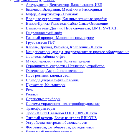
Аккумулятор, Вентилятор, Блок питания, ИБП
Башмаки, Вкладыши, Маслёнки и Расходники
Буфер, Амортизатор - Приямок
Вводные устройства, Клемные этажные коробки
Вызов-Приказ Указатель-Табло Связь-Освещение
Выключатель, Датчик, Переключатель, LIMIT SWITCH
Гидравлический лифт
Главный привод - Машинное помещение
Грузовзвесы ГВУ
Кабель, Провод, Разъёмы, Крепление - Шахта
Конденсаторы, диоды, предохранители прочее оборудование
Ловитель кабины лифта
Микропереключатель, Контакт дверей
Ограничитель скорости / Натяжное устройство
Освещение, Аварийное освещение
Пост ревизии, кнопки стоп
Привода дверей лифта - Кабина
Пускатели, Контакторы
Реле
Ролики
Сервисные приборы
Система управления - электрооборудование
Трансформаторы
Трос - Канат Стальной ГОСТ, DIN - Шахта
Тяговый ремень, Блоки контроля RBI OTIS
Устройства контроля и безопасности
Фотозавесы, фотобарьеры, фотодатчики
Частотный преобразователь