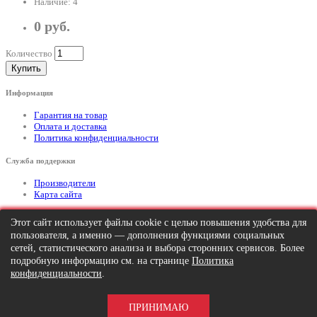
Наличие: 4
0 руб.
Количество
Купить
Информация
Гарантия на товар
Оплата и доставка
Политика конфиденциальности
Служба поддержки
Производители
Карта сайта
Дополнительно
Этот сайт использует файлы cookie с целью повышения удобства для
пользователя, а именно — дополнения функциями социальных
Тел: +7 (495) 646-82-95
mailto:info@apexx.ru
сетей, статистического анализа и выбора сторонних сервисов. Более
подробную информацию см. на странице
Политика
Вся информация и цены на товар, размещенные на данном сайте, носят
конфиденциальности
.
информационный характер и ни при каких обстоятельствах не является
публичной офертой!
ПРИНИМАЮ
APEXX 7 © 2026