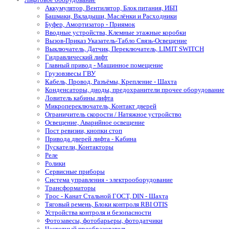
Аккумулятор, Вентилятор, Блок питания, ИБП
Башмаки, Вкладыши, Маслёнки и Расходники
Буфер, Амортизатор - Приямок
Вводные устройства, Клемные этажные коробки
Вызов-Приказ Указатель-Табло Связь-Освещение
Выключатель, Датчик, Переключатель, LIMIT SWITCH
Гидравлический лифт
Главный привод - Машинное помещение
Грузовзвесы ГВУ
Кабель, Провод, Разъёмы, Крепление - Шахта
Конденсаторы, диоды, предохранители прочее оборудование
Ловитель кабины лифта
Микропереключатель, Контакт дверей
Ограничитель скорости / Натяжное устройство
Освещение, Аварийное освещение
Пост ревизии, кнопки стоп
Привода дверей лифта - Кабина
Пускатели, Контакторы
Реле
Ролики
Сервисные приборы
Система управления - электрооборудование
Трансформаторы
Трос - Канат Стальной ГОСТ, DIN - Шахта
Тяговый ремень, Блоки контроля RBI OTIS
Устройства контроля и безопасности
Фотозавесы, фотобарьеры, фотодатчики
Частотный преобразователь