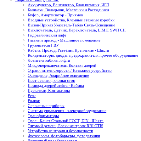
Аккумулятор, Вентилятор, Блок питания, ИБП
Башмаки, Вкладыши, Маслёнки и Расходники
Буфер, Амортизатор - Приямок
Вводные устройства, Клемные этажные коробки
Вызов-Приказ Указатель-Табло Связь-Освещение
Выключатель, Датчик, Переключатель, LIMIT SWITCH
Гидравлический лифт
Главный привод - Машинное помещение
Грузовзвесы ГВУ
Кабель, Провод, Разъёмы, Крепление - Шахта
Конденсаторы, диоды, предохранители прочее оборудование
Ловитель кабины лифта
Микропереключатель, Контакт дверей
Ограничитель скорости / Натяжное устройство
Освещение, Аварийное освещение
Пост ревизии, кнопки стоп
Привода дверей лифта - Кабина
Пускатели, Контакторы
Реле
Ролики
Сервисные приборы
Система управления - электрооборудование
Трансформаторы
Трос - Канат Стальной ГОСТ, DIN - Шахта
Тяговый ремень, Блоки контроля RBI OTIS
Устройства контроля и безопасности
Фотозавесы, фотобарьеры, фотодатчики
Частотный преобразователь