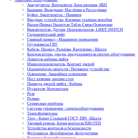
Аккумулятор, Вентилятор, Блок питания, ИБП
Башмаки, Вкладыши, Маслёнки и Расходники
Буфер, Амортизатор - Приямок
Вводные устройства, Клемные этажные коробки
Вызов-Приказ Указатель-Табло Связь-Освещение
Выключатель, Датчик, Переключатель, LIMIT SWITCH
Гидравлический лифт
Главный привод - Машинное помещение
Грузовзвесы ГВУ
Кабель, Провод, Разъёмы, Крепление - Шахта
Конденсаторы, диоды, предохранители прочее оборудование
Ловитель кабины лифта
Микропереключатель, Контакт дверей
Ограничитель скорости / Натяжное устройство
Освещение, Аварийное освещение
Пост ревизии, кнопки стоп
Привода дверей лифта - Кабина
Пускатели, Контакторы
Реле
Ролики
Сервисные приборы
Система управления - электрооборудование
Трансформаторы
Трос - Канат Стальной ГОСТ, DIN - Шахта
Тяговый ремень, Блоки контроля RBI OTIS
Устройства контроля и безопасности
Фотозавесы, фотобарьеры, фотодатчики
Частотный преобразователь