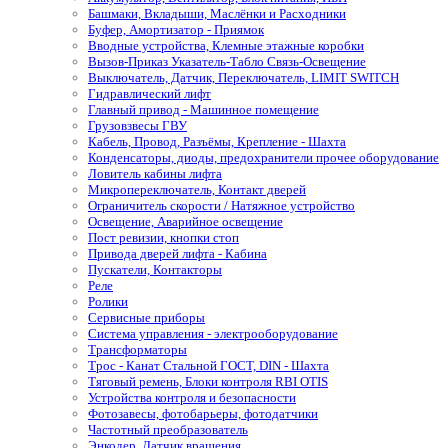
Башмаки, Вкладыши, Маслёнки и Расходники
Буфер, Амортизатор - Приямок
Вводные устройства, Клемные этажные коробки
Вызов-Приказ Указатель-Табло Связь-Освещение
Выключатель, Датчик, Переключатель, LIMIT SWITCH
Гидравлический лифт
Главный привод - Машинное помещение
Грузовзвесы ГВУ
Кабель, Провод, Разъёмы, Крепление - Шахта
Конденсаторы, диоды, предохранители прочее оборудование
Ловитель кабины лифта
Микропереключатель, Контакт дверей
Ограничитель скорости / Натяжное устройство
Освещение, Аварийное освещение
Пост ревизии, кнопки стоп
Привода дверей лифта - Кабина
Пускатели, Контакторы
Реле
Ролики
Сервисные приборы
Система управления - электрооборудование
Трансформаторы
Трос - Канат Стальной ГОСТ, DIN - Шахта
Тяговый ремень, Блоки контроля RBI OTIS
Устройства контроля и безопасности
Фотозавесы, фотобарьеры, фотодатчики
Частотный преобразователь
Энкодер, Датчик вращения