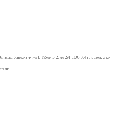
Вкладыш башмака чугун L-195мм В-27мм 291.03.03.004 грузовой
, а так
платно.