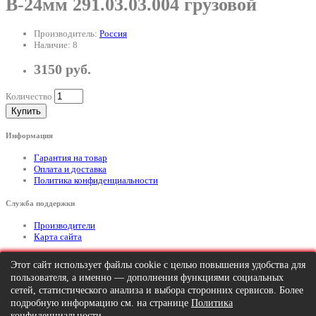
В-24мм 291.03.03.004 грузовой
Производитель:
Россия
Наличие: 8
3150 руб.
Количество
Купить
Информация
Гарантия на товар
Оплата и доставка
Политика конфиденциальности
Служба поддержки
Производители
Карта сайта
Дополнительно
Этот сайт использует файлы cookie с целью повышения удобства для
пользователя, а именно — дополнения функциями социальных
Тел: +7 (495) 646-82-95
mailto:info@apexx.ru
сетей, статистического анализа и выбора сторонних сервисов. Более
подробную информацию см. на странице
Политика
Вся информация и цены на товар, размещенные на данном сайте, носят
конфиденциальности
.