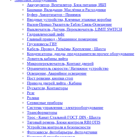
Аккумулятор, Вентилятор, Блок питания, ИБП
Башмаки, Вкладыши, Маслёнки и Расходники
Буфер, Амортизатор - Приямок
Вводные устройства, Клемные этажные коробки
Вызов-Приказ Указатель-Табло Связь-Освещение
Выключатель, Датчик, Переключатель, LIMIT SWITCH
Гидравлический лифт
Главный привод - Машинное помещение
Грузовзвесы ГВУ
Кабель, Провод, Разъёмы, Крепление - Шахта
Конденсаторы, диоды, предохранители прочее оборудование
Ловитель кабины лифта
Микропереключатель, Контакт дверей
Ограничитель скорости / Натяжное устройство
Освещение, Аварийное освещение
Пост ревизии, кнопки стоп
Привода дверей лифта - Кабина
Пускатели, Контакторы
Реле
Ролики
Сервисные приборы
Система управления - электрооборудование
Трансформаторы
Трос - Канат Стальной ГОСТ, DIN - Шахта
Тяговый ремень, Блоки контроля RBI OTIS
Устройства контроля и безопасности
Фотозавесы, фотобарьеры, фотодатчики
Частотный преобразователь