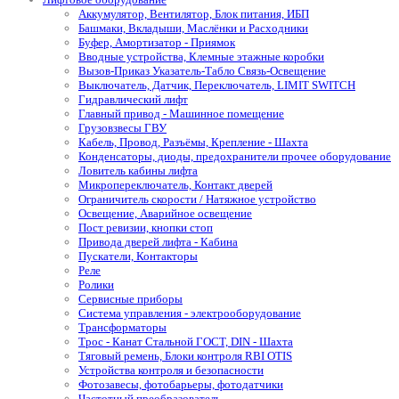
Аккумулятор, Вентилятор, Блок питания, ИБП
Башмаки, Вкладыши, Маслёнки и Расходники
Буфер, Амортизатор - Приямок
Вводные устройства, Клемные этажные коробки
Вызов-Приказ Указатель-Табло Связь-Освещение
Выключатель, Датчик, Переключатель, LIMIT SWITCH
Гидравлический лифт
Главный привод - Машинное помещение
Грузовзвесы ГВУ
Кабель, Провод, Разъёмы, Крепление - Шахта
Конденсаторы, диоды, предохранители прочее оборудование
Ловитель кабины лифта
Микропереключатель, Контакт дверей
Ограничитель скорости / Натяжное устройство
Освещение, Аварийное освещение
Пост ревизии, кнопки стоп
Привода дверей лифта - Кабина
Пускатели, Контакторы
Реле
Ролики
Сервисные приборы
Система управления - электрооборудование
Трансформаторы
Трос - Канат Стальной ГОСТ, DIN - Шахта
Тяговый ремень, Блоки контроля RBI OTIS
Устройства контроля и безопасности
Фотозавесы, фотобарьеры, фотодатчики
Частотный преобразователь