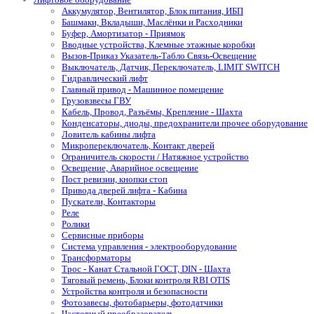
Аккумулятор, Вентилятор, Блок питания, ИБП
Башмаки, Вкладыши, Маслёнки и Расходники
Буфер, Амортизатор - Приямок
Вводные устройства, Клемные этажные коробки
Вызов-Приказ Указатель-Табло Связь-Освещение
Выключатель, Датчик, Переключатель, LIMIT SWITCH
Гидравлический лифт
Главный привод - Машинное помещение
Грузовзвесы ГВУ
Кабель, Провод, Разъёмы, Крепление - Шахта
Конденсаторы, диоды, предохранители прочее оборудование
Ловитель кабины лифта
Микропереключатель, Контакт дверей
Ограничитель скорости / Натяжное устройство
Освещение, Аварийное освещение
Пост ревизии, кнопки стоп
Привода дверей лифта - Кабина
Пускатели, Контакторы
Реле
Ролики
Сервисные приборы
Система управления - электрооборудование
Трансформаторы
Трос - Канат Стальной ГОСТ, DIN - Шахта
Тяговый ремень, Блоки контроля RBI OTIS
Устройства контроля и безопасности
Фотозавесы, фотобарьеры, фотодатчики
Частотный преобразователь