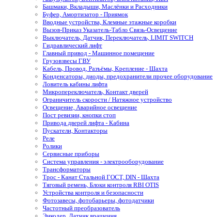
Башмаки, Вкладыши, Маслёнки и Расходники
Буфер, Амортизатор - Приямок
Вводные устройства, Клемные этажные коробки
Вызов-Приказ Указатель-Табло Связь-Освещение
Выключатель, Датчик, Переключатель, LIMIT SWITCH
Гидравлический лифт
Главный привод - Машинное помещение
Грузовзвесы ГВУ
Кабель, Провод, Разъёмы, Крепление - Шахта
Конденсаторы, диоды, предохранители прочее оборудование
Ловитель кабины лифта
Микропереключатель, Контакт дверей
Ограничитель скорости / Натяжное устройство
Освещение, Аварийное освещение
Пост ревизии, кнопки стоп
Привода дверей лифта - Кабина
Пускатели, Контакторы
Реле
Ролики
Сервисные приборы
Система управления - электрооборудование
Трансформаторы
Трос - Канат Стальной ГОСТ, DIN - Шахта
Тяговый ремень, Блоки контроля RBI OTIS
Устройства контроля и безопасности
Фотозавесы, фотобарьеры, фотодатчики
Частотный преобразователь
Энкодер, Датчик вращения