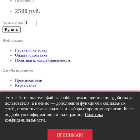
Наличие: 1
2500 руб.
Количество
Купить
Информация
Гарантия на товар
Оплата и доставка
Политика конфиденциальности
Служба поддержки
Производители
Карта сайта
Дополнительно
Этот сайт использует файлы cookie с целью повышения удобства для
пользователя, а именно — дополнения функциями социальных
Тел: +7 (495) 646-82-95
mailto:info@apexx.ru
сетей, статистического анализа и выбора сторонних сервисов. Более
подробную информацию см. на странице
Политика
Вся информация и цены на товар, размещенные на данном сайте, носят
конфиденциальности
.
информационный характер и ни при каких обстоятельствах не является
публичной офертой!
ПРИНИМАЮ
APEXX 7 © 2026