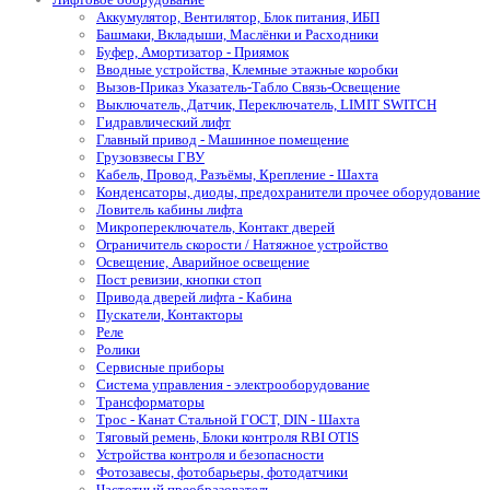
Аккумулятор, Вентилятор, Блок питания, ИБП
Башмаки, Вкладыши, Маслёнки и Расходники
Буфер, Амортизатор - Приямок
Вводные устройства, Клемные этажные коробки
Вызов-Приказ Указатель-Табло Связь-Освещение
Выключатель, Датчик, Переключатель, LIMIT SWITCH
Гидравлический лифт
Главный привод - Машинное помещение
Грузовзвесы ГВУ
Кабель, Провод, Разъёмы, Крепление - Шахта
Конденсаторы, диоды, предохранители прочее оборудование
Ловитель кабины лифта
Микропереключатель, Контакт дверей
Ограничитель скорости / Натяжное устройство
Освещение, Аварийное освещение
Пост ревизии, кнопки стоп
Привода дверей лифта - Кабина
Пускатели, Контакторы
Реле
Ролики
Сервисные приборы
Система управления - электрооборудование
Трансформаторы
Трос - Канат Стальной ГОСТ, DIN - Шахта
Тяговый ремень, Блоки контроля RBI OTIS
Устройства контроля и безопасности
Фотозавесы, фотобарьеры, фотодатчики
Частотный преобразователь