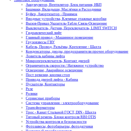
Аккумулятор, Вентилятор, Блок питания, ИБП
Башмаки, Вкладыши, Маслёнки и Расходники
Буфер, Амортизатор - Приямок
Вводные устройства, Клемные этажные коробки
Вызов-Приказ Указатель-Табло Связь-Освещение
Выключатель, Датчик, Переключатель, LIMIT SWITCH
Гидравлический лифт
Главный привод - Машинное помещение
Грузовзвесы ГВУ
Кабель, Провод, Разъёмы, Крепление - Шахта
Конденсаторы, диоды, предохранители прочее оборудование
Ловитель кабины лифта
Микропереключатель, Контакт дверей
Ограничитель скорости / Натяжное устройство
Освещение, Аварийное освещение
Пост ревизии, кнопки стоп
Привода дверей лифта - Кабина
Пускатели, Контакторы
Реле
Ролики
Сервисные приборы
Система управления - электрооборудование
Трансформаторы
Трос - Канат Стальной ГОСТ, DIN - Шахта
Тяговый ремень, Блоки контроля RBI OTIS
Устройства контроля и безопасности
Фотозавесы, фотобарьеры, фотодатчики
Частотный преобразователь