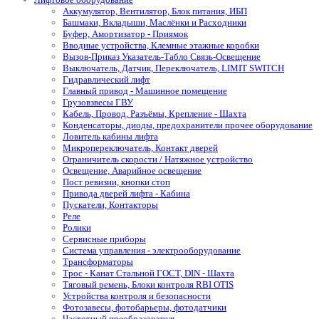
Аккумулятор, Вентилятор, Блок питания, ИБП
Башмаки, Вкладыши, Маслёнки и Расходники
Буфер, Амортизатор - Приямок
Вводные устройства, Клемные этажные коробки
Вызов-Приказ Указатель-Табло Связь-Освещение
Выключатель, Датчик, Переключатель, LIMIT SWITCH
Гидравлический лифт
Главный привод - Машинное помещение
Грузовзвесы ГВУ
Кабель, Провод, Разъёмы, Крепление - Шахта
Конденсаторы, диоды, предохранители прочее оборудование
Ловитель кабины лифта
Микропереключатель, Контакт дверей
Ограничитель скорости / Натяжное устройство
Освещение, Аварийное освещение
Пост ревизии, кнопки стоп
Привода дверей лифта - Кабина
Пускатели, Контакторы
Реле
Ролики
Сервисные приборы
Система управления - электрооборудование
Трансформаторы
Трос - Канат Стальной ГОСТ, DIN - Шахта
Тяговый ремень, Блоки контроля RBI OTIS
Устройства контроля и безопасности
Фотозавесы, фотобарьеры, фотодатчики
Частотный преобразователь