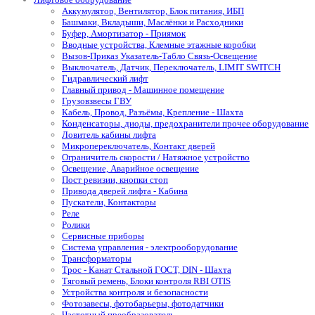
Аккумулятор, Вентилятор, Блок питания, ИБП
Башмаки, Вкладыши, Маслёнки и Расходники
Буфер, Амортизатор - Приямок
Вводные устройства, Клемные этажные коробки
Вызов-Приказ Указатель-Табло Связь-Освещение
Выключатель, Датчик, Переключатель, LIMIT SWITCH
Гидравлический лифт
Главный привод - Машинное помещение
Грузовзвесы ГВУ
Кабель, Провод, Разъёмы, Крепление - Шахта
Конденсаторы, диоды, предохранители прочее оборудование
Ловитель кабины лифта
Микропереключатель, Контакт дверей
Ограничитель скорости / Натяжное устройство
Освещение, Аварийное освещение
Пост ревизии, кнопки стоп
Привода дверей лифта - Кабина
Пускатели, Контакторы
Реле
Ролики
Сервисные приборы
Система управления - электрооборудование
Трансформаторы
Трос - Канат Стальной ГОСТ, DIN - Шахта
Тяговый ремень, Блоки контроля RBI OTIS
Устройства контроля и безопасности
Фотозавесы, фотобарьеры, фотодатчики
Частотный преобразователь