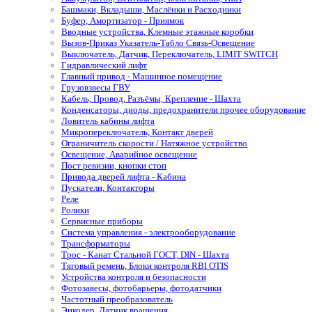
Башмаки, Вкладыши, Маслёнки и Расходники
Буфер, Амортизатор - Приямок
Вводные устройства, Клемные этажные коробки
Вызов-Приказ Указатель-Табло Связь-Освещение
Выключатель, Датчик, Переключатель, LIMIT SWITCH
Гидравлический лифт
Главный привод - Машинное помещение
Грузовзвесы ГВУ
Кабель, Провод, Разъёмы, Крепление - Шахта
Конденсаторы, диоды, предохранители прочее оборудование
Ловитель кабины лифта
Микропереключатель, Контакт дверей
Ограничитель скорости / Натяжное устройство
Освещение, Аварийное освещение
Пост ревизии, кнопки стоп
Привода дверей лифта - Кабина
Пускатели, Контакторы
Реле
Ролики
Сервисные приборы
Система управления - электрооборудование
Трансформаторы
Трос - Канат Стальной ГОСТ, DIN - Шахта
Тяговый ремень, Блоки контроля RBI OTIS
Устройства контроля и безопасности
Фотозавесы, фотобарьеры, фотодатчики
Частотный преобразователь
Энкодер, Датчик вращения