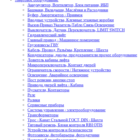
Аккумулятор, Вентилятор, Блок питания, ИБП
Башмаки, Вкладыши, Маслёнки и Расходники
Буфер, Амортизатор - Приямок
Вводные устройства, Клемные этажные коробки
Вызов-Приказ Указатель-Табло Связь-Освещение
Выключатель, Датчик, Переключатель, LIMIT SWITCH
Гидравлический лифт
Главный привод - Машинное помещение
Грузовзвесы ГВУ
Кабель, Провод, Разъёмы, Крепление - Шахта
Конденсаторы, диоды, предохранители прочее оборудование
Ловитель кабины лифта
Микропереключатель, Контакт дверей
Ограничитель скорости / Натяжное устройство
Освещение, Аварийное освещение
Пост ревизии, кнопки стоп
Привода дверей лифта - Кабина
Пускатели, Контакторы
Реле
Ролики
Сервисные приборы
Система управления - электрооборудование
Трансформаторы
Трос - Канат Стальной ГОСТ, DIN - Шахта
Тяговый ремень, Блоки контроля RBI OTIS
Устройства контроля и безопасности
Фотозавесы, фотобарьеры, фотодатчики
Частотный преобразователь