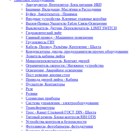
Аккумулятор, Вентилятор, Блок питания, ИБП
Башмаки, Вкладыши, Маслёнки и Расходники
Буфер, Амортизатор - Приямок
Вводные устройства, Клемные этажные коробки
Вызов-Приказ Указатель-Табло Связь-Освещение
Выключатель, Датчик, Переключатель, LIMIT SWITCH
Гидравлический лифт
Главный привод - Машинное помещение
Грузовзвесы ГВУ
Кабель, Провод, Разъёмы, Крепление - Шахта
Конденсаторы, диоды, предохранители прочее оборудование
Ловитель кабины лифта
Микропереключатель, Контакт дверей
Ограничитель скорости / Натяжное устройство
Освещение, Аварийное освещение
Пост ревизии, кнопки стоп
Привода дверей лифта - Кабина
Пускатели, Контакторы
Реле
Ролики
Сервисные приборы
Система управления - электрооборудование
Трансформаторы
Трос - Канат Стальной ГОСТ, DIN - Шахта
Тяговый ремень, Блоки контроля RBI OTIS
Устройства контроля и безопасности
Фотозавесы, фотобарьеры, фотодатчики
Частотный преобразователь