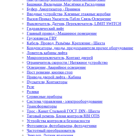
Башмаки, Вкладыши, Маслёнки и Расходники
Буфер, Амортизатор - Приямок
Вводные устройства, Клемные этажные коробки
Вызов-Приказ Указатель-Табло Связь-Освещение
Выключатель, Датчик, Переключатель, LIMIT SWITCH
Гидравлический лифт
Главный привод - Машинное помещение
Грузовзвесы ГВУ
Кабель, Провод, Разъёмы, Крепление - Шахта
Конденсаторы, диоды, предохранители прочее оборудование
Ловитель кабины лифта
Микропереключатель, Контакт дверей
Ограничитель скорости / Натяжное устройство
Освещение, Аварийное освещение
Пост ревизии, кнопки стоп
Привода дверей лифта - Кабина
Пускатели, Контакторы
Реле
Ролики
Сервисные приборы
Система управления - электрооборудование
Трансформаторы
Трос - Канат Стальной ГОСТ, DIN - Шахта
Тяговый ремень, Блоки контроля RBI OTIS
Устройства контроля и безопасности
Фотозавесы, фотобарьеры, фотодатчики
Частотный преобразователь
Энкодер, Датчик вращения