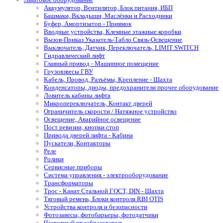
Аккумулятор, Вентилятор, Блок питания, ИБП
Башмаки, Вкладыши, Маслёнки и Расходники
Буфер, Амортизатор - Приямок
Вводные устройства, Клемные этажные коробки
Вызов-Приказ Указатель-Табло Связь-Освещение
Выключатель, Датчик, Переключатель, LIMIT SWITCH
Гидравлический лифт
Главный привод - Машинное помещение
Грузовзвесы ГВУ
Кабель, Провод, Разъёмы, Крепление - Шахта
Конденсаторы, диоды, предохранители прочее оборудование
Ловитель кабины лифта
Микропереключатель, Контакт дверей
Ограничитель скорости / Натяжное устройство
Освещение, Аварийное освещение
Пост ревизии, кнопки стоп
Привода дверей лифта - Кабина
Пускатели, Контакторы
Реле
Ролики
Сервисные приборы
Система управления - электрооборудование
Трансформаторы
Трос - Канат Стальной ГОСТ, DIN - Шахта
Тяговый ремень, Блоки контроля RBI OTIS
Устройства контроля и безопасности
Фотозавесы, фотобарьеры, фотодатчики
Частотный преобразователь