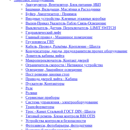
Аккумулятор, Вентилятор, Блок питания, ИБП
Башмаки, Вкладыши, Маслёнки и Расходники
Буфер, Амортизатор - Приямок
Вводные устройства, Клемные этажные коробки
Вызов-Приказ Указатель-Табло Связь-Освещение
Выключатель, Датчик, Переключатель, LIMIT SWITCH
Гидравлический лифт
Главный привод - Машинное помещение
Грузовзвесы ГВУ
Кабель, Провод, Разъёмы, Крепление - Шахта
Конденсаторы, диоды, предохранители прочее оборудование
Ловитель кабины лифта
Микропереключатель, Контакт дверей
Ограничитель скорости / Натяжное устройство
Освещение, Аварийное освещение
Пост ревизии, кнопки стоп
Привода дверей лифта - Кабина
Пускатели, Контакторы
Реле
Ролики
Сервисные приборы
Система управления - электрооборудование
Трансформаторы
Трос - Канат Стальной ГОСТ, DIN - Шахта
Тяговый ремень, Блоки контроля RBI OTIS
Устройства контроля и безопасности
Фотозавесы, фотобарьеры, фотодатчики
Частотный преобразователь