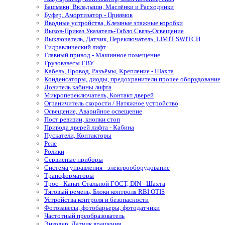
Башмаки, Вкладыши, Маслёнки и Расходники
Буфер, Амортизатор - Приямок
Вводные устройства, Клемные этажные коробки
Вызов-Приказ Указатель-Табло Связь-Освещение
Выключатель, Датчик, Переключатель, LIMIT SWITCH
Гидравлический лифт
Главный привод - Машинное помещение
Грузовзвесы ГВУ
Кабель, Провод, Разъёмы, Крепление - Шахта
Конденсаторы, диоды, предохранители прочее оборудование
Ловитель кабины лифта
Микропереключатель, Контакт дверей
Ограничитель скорости / Натяжное устройство
Освещение, Аварийное освещение
Пост ревизии, кнопки стоп
Привода дверей лифта - Кабина
Пускатели, Контакторы
Реле
Ролики
Сервисные приборы
Система управления - электрооборудование
Трансформаторы
Трос - Канат Стальной ГОСТ, DIN - Шахта
Тяговый ремень, Блоки контроля RBI OTIS
Устройства контроля и безопасности
Фотозавесы, фотобарьеры, фотодатчики
Частотный преобразователь
Энкодер, Датчик вращения