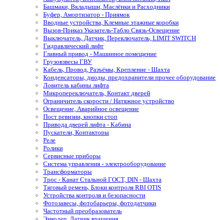
Башмаки, Вкладыши, Маслёнки и Расходники
Буфер, Амортизатор - Приямок
Вводные устройства, Клемные этажные коробки
Вызов-Приказ Указатель-Табло Связь-Освещение
Выключатель, Датчик, Переключатель, LIMIT SWITCH
Гидравлический лифт
Главный привод - Машинное помещение
Грузовзвесы ГВУ
Кабель, Провод, Разъёмы, Крепление - Шахта
Конденсаторы, диоды, предохранители прочее оборудование
Ловитель кабины лифта
Микропереключатель, Контакт дверей
Ограничитель скорости / Натяжное устройство
Освещение, Аварийное освещение
Пост ревизии, кнопки стоп
Привода дверей лифта - Кабина
Пускатели, Контакторы
Реле
Ролики
Сервисные приборы
Система управления - электрооборудование
Трансформаторы
Трос - Канат Стальной ГОСТ, DIN - Шахта
Тяговый ремень, Блоки контроля RBI OTIS
Устройства контроля и безопасности
Фотозавесы, фотобарьеры, фотодатчики
Частотный преобразователь
Энкодер, Датчик вращения