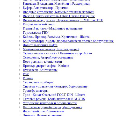
Башмаки, Вкладыши, Маслёнки и Расходники
Буфер, Амортизатор - Приямок
Вводные устройства, Клемные этажные коробки
Вызов-Приказ Указатель-Табло Связь-Освещение
Выключатель, Датчик, Переключатель, LIMIT SWITCH
Гидравлический лифт
Главный привод - Машинное помещение
Грузовзвесы ГВУ
Кабель, Провод, Разъёмы, Крепление - Шахта
Конденсаторы, диоды, предохранители прочее оборудование
Ловитель кабины лифта
Микропереключатель, Контакт дверей
Ограничитель скорости / Натяжное устройство
Освещение, Аварийное освещение
Пост ревизии, кнопки стоп
Привода дверей лифта - Кабина
Пускатели, Контакторы
Реле
Ролики
Сервисные приборы
Система управления - электрооборудование
Трансформаторы
Трос - Канат Стальной ГОСТ, DIN - Шахта
Тяговый ремень, Блоки контроля RBI OTIS
Устройства контроля и безопасности
Фотозавесы, фотобарьеры, фотодатчики
Частотный преобразователь
Энкодер, Датчик вращения