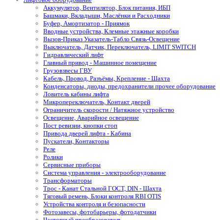
Аккумулятор, Вентилятор, Блок питания, ИБП
Башмаки, Вкладыши, Маслёнки и Расходники
Буфер, Амортизатор - Приямок
Вводные устройства, Клемные этажные коробки
Вызов-Приказ Указатель-Табло Связь-Освещение
Выключатель, Датчик, Переключатель, LIMIT SWITCH
Гидравлический лифт
Главный привод - Машинное помещение
Грузовзвесы ГВУ
Кабель, Провод, Разъёмы, Крепление - Шахта
Конденсаторы, диоды, предохранители прочее оборудование
Ловитель кабины лифта
Микропереключатель, Контакт дверей
Ограничитель скорости / Натяжное устройство
Освещение, Аварийное освещение
Пост ревизии, кнопки стоп
Привода дверей лифта - Кабина
Пускатели, Контакторы
Реле
Ролики
Сервисные приборы
Система управления - электрооборудование
Трансформаторы
Трос - Канат Стальной ГОСТ, DIN - Шахта
Тяговый ремень, Блоки контроля RBI OTIS
Устройства контроля и безопасности
Фотозавесы, фотобарьеры, фотодатчики
Частотный преобразователь