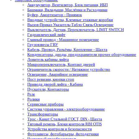
Аккумулятор, Вентилятор, Блок питания, ИБП
Башмаки, Вкладыши, Маслёнки и Расходники
Буфер, Амортизатор - Приямок
Вводные устройства, Клемные этажные коробки
Вызов-Приказ Указатель-Табло Связь-Освещение
Выключатель, Датчик, Переключатель, LIMIT SWITCH
Гидравлический лифт
Главный привод - Машинное помещение
Грузовзвесы ГВУ
Кабель, Провод, Разъёмы, Крепление - Шахта
Конденсаторы, диоды, предохранители прочее оборудование
Ловитель кабины лифта
Микропереключатель, Контакт дверей
Ограничитель скорости / Натяжное устройство
Освещение, Аварийное освещение
Пост ревизии, кнопки стоп
Привода дверей лифта - Кабина
Пускатели, Контакторы
Реле
Ролики
Сервисные приборы
Система управления - электрооборудование
Трансформаторы
Трос - Канат Стальной ГОСТ, DIN - Шахта
Тяговый ремень, Блоки контроля RBI OTIS
Устройства контроля и безопасности
Фотозавесы, фотобарьеры, фотодатчики
Частотный преобразователь