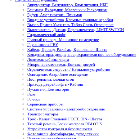
Аккумулятор, Вентилятор, Блок питания, ИБП
Башмаки, Вкладыши, Маслёнки и Расходники
Буфер, Амортизатор - Приямок
Вводные устройства, Клемные этажные коробки
Вызов-Приказ Указатель-Табло Связь-Освещение
Выключатель, Датчик, Переключатель, LIMIT SWITCH
Гидравлический лифт
Главный привод - Машинное помещение
Грузовзвесы ГВУ
Кабель, Провод, Разъёмы, Крепление - Шахта
Конденсаторы, диоды, предохранители прочее оборудование
Ловитель кабины лифта
Микропереключатель, Контакт дверей
Ограничитель скорости / Натяжное устройство
Освещение, Аварийное освещение
Пост ревизии, кнопки стоп
Привода дверей лифта - Кабина
Пускатели, Контакторы
Реле
Ролики
Сервисные приборы
Система управления - электрооборудование
Трансформаторы
Трос - Канат Стальной ГОСТ, DIN - Шахта
Тяговый ремень, Блоки контроля RBI OTIS
Устройства контроля и безопасности
Фотозавесы, фотобарьеры, фотодатчики
Частотный преобразователь