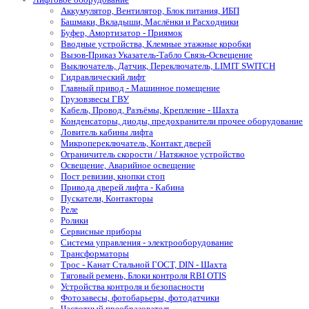
Аккумулятор, Вентилятор, Блок питания, ИБП
Башмаки, Вкладыши, Маслёнки и Расходники
Буфер, Амортизатор - Приямок
Вводные устройства, Клемные этажные коробки
Вызов-Приказ Указатель-Табло Связь-Освещение
Выключатель, Датчик, Переключатель, LIMIT SWITCH
Гидравлический лифт
Главный привод - Машинное помещение
Грузовзвесы ГВУ
Кабель, Провод, Разъёмы, Крепление - Шахта
Конденсаторы, диоды, предохранители прочее оборудование
Ловитель кабины лифта
Микропереключатель, Контакт дверей
Ограничитель скорости / Натяжное устройство
Освещение, Аварийное освещение
Пост ревизии, кнопки стоп
Привода дверей лифта - Кабина
Пускатели, Контакторы
Реле
Ролики
Сервисные приборы
Система управления - электрооборудование
Трансформаторы
Трос - Канат Стальной ГОСТ, DIN - Шахта
Тяговый ремень, Блоки контроля RBI OTIS
Устройства контроля и безопасности
Фотозавесы, фотобарьеры, фотодатчики
Частотный преобразователь