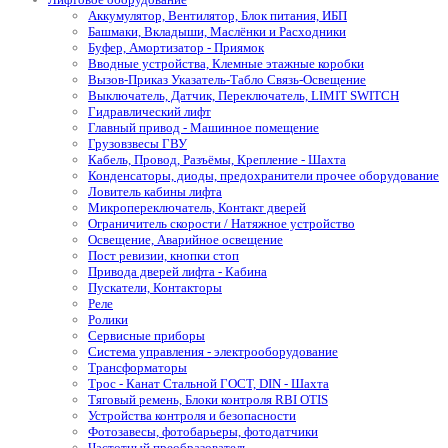
Аккумулятор, Вентилятор, Блок питания, ИБП
Башмаки, Вкладыши, Маслёнки и Расходники
Буфер, Амортизатор - Приямок
Вводные устройства, Клемные этажные коробки
Вызов-Приказ Указатель-Табло Связь-Освещение
Выключатель, Датчик, Переключатель, LIMIT SWITCH
Гидравлический лифт
Главный привод - Машинное помещение
Грузовзвесы ГВУ
Кабель, Провод, Разъёмы, Крепление - Шахта
Конденсаторы, диоды, предохранители прочее оборудование
Ловитель кабины лифта
Микропереключатель, Контакт дверей
Ограничитель скорости / Натяжное устройство
Освещение, Аварийное освещение
Пост ревизии, кнопки стоп
Привода дверей лифта - Кабина
Пускатели, Контакторы
Реле
Ролики
Сервисные приборы
Система управления - электрооборудование
Трансформаторы
Трос - Канат Стальной ГОСТ, DIN - Шахта
Тяговый ремень, Блоки контроля RBI OTIS
Устройства контроля и безопасности
Фотозавесы, фотобарьеры, фотодатчики
Частотный преобразователь