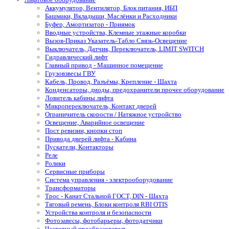
Аккумулятор, Вентилятор, Блок питания, ИБП
Башмаки, Вкладыши, Маслёнки и Расходники
Буфер, Амортизатор - Приямок
Вводные устройства, Клемные этажные коробки
Вызов-Приказ Указатель-Табло Связь-Освещение
Выключатель, Датчик, Переключатель, LIMIT SWITCH
Гидравлический лифт
Главный привод - Машинное помещение
Грузовзвесы ГВУ
Кабель, Провод, Разъёмы, Крепление - Шахта
Конденсаторы, диоды, предохранители прочее оборудование
Ловитель кабины лифта
Микропереключатель, Контакт дверей
Ограничитель скорости / Натяжное устройство
Освещение, Аварийное освещение
Пост ревизии, кнопки стоп
Привода дверей лифта - Кабина
Пускатели, Контакторы
Реле
Ролики
Сервисные приборы
Система управления - электрооборудование
Трансформаторы
Трос - Канат Стальной ГОСТ, DIN - Шахта
Тяговый ремень, Блоки контроля RBI OTIS
Устройства контроля и безопасности
Фотозавесы, фотобарьеры, фотодатчики
Частотный преобразователь