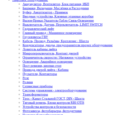
Аккумулятор, Вентилятор, Блок питания, ИБП
Башмаки, Вкладыши, Маслёнки и Расходники
Буфер, Амортизатор - Приямок
Вводные устройства, Клемные этажные коробки
Вызов-Приказ Указатель-Табло Связь-Освещение
Выключатель, Датчик, Переключатель, LIMIT SWITCH
Гидравлический лифт
Главный привод - Машинное помещение
Грузовзвесы ГВУ
Кабель, Провод, Разъёмы, Крепление - Шахта
Конденсаторы, диоды, предохранители прочее оборудование
Ловитель кабины лифта
Микропереключатель, Контакт дверей
Ограничитель скорости / Натяжное устройство
Освещение, Аварийное освещение
Пост ревизии, кнопки стоп
Привода дверей лифта - Кабина
Пускатели, Контакторы
Реле
Ролики
Сервисные приборы
Система управления - электрооборудование
Трансформаторы
Трос - Канат Стальной ГОСТ, DIN - Шахта
Тяговый ремень, Блоки контроля RBI OTIS
Устройства контроля и безопасности
Фотозавесы, фотобарьеры, фотодатчики
Частотный преобразователь