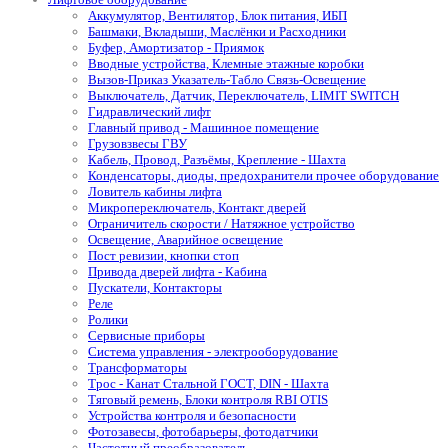
Аккумулятор, Вентилятор, Блок питания, ИБП
Башмаки, Вкладыши, Маслёнки и Расходники
Буфер, Амортизатор - Приямок
Вводные устройства, Клемные этажные коробки
Вызов-Приказ Указатель-Табло Связь-Освещение
Выключатель, Датчик, Переключатель, LIMIT SWITCH
Гидравлический лифт
Главный привод - Машинное помещение
Грузовзвесы ГВУ
Кабель, Провод, Разъёмы, Крепление - Шахта
Конденсаторы, диоды, предохранители прочее оборудование
Ловитель кабины лифта
Микропереключатель, Контакт дверей
Ограничитель скорости / Натяжное устройство
Освещение, Аварийное освещение
Пост ревизии, кнопки стоп
Привода дверей лифта - Кабина
Пускатели, Контакторы
Реле
Ролики
Сервисные приборы
Система управления - электрооборудование
Трансформаторы
Трос - Канат Стальной ГОСТ, DIN - Шахта
Тяговый ремень, Блоки контроля RBI OTIS
Устройства контроля и безопасности
Фотозавесы, фотобарьеры, фотодатчики
Частотный преобразователь