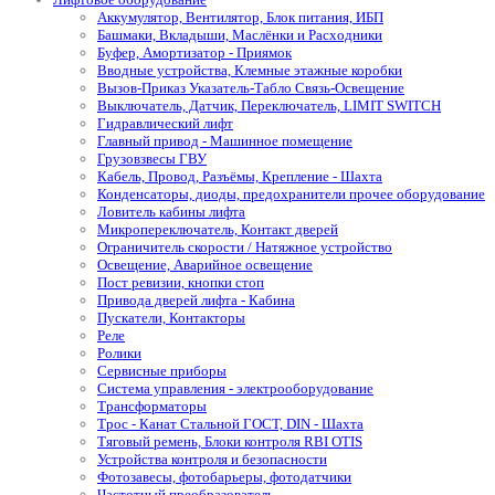
Аккумулятор, Вентилятор, Блок питания, ИБП
Башмаки, Вкладыши, Маслёнки и Расходники
Буфер, Амортизатор - Приямок
Вводные устройства, Клемные этажные коробки
Вызов-Приказ Указатель-Табло Связь-Освещение
Выключатель, Датчик, Переключатель, LIMIT SWITCH
Гидравлический лифт
Главный привод - Машинное помещение
Грузовзвесы ГВУ
Кабель, Провод, Разъёмы, Крепление - Шахта
Конденсаторы, диоды, предохранители прочее оборудование
Ловитель кабины лифта
Микропереключатель, Контакт дверей
Ограничитель скорости / Натяжное устройство
Освещение, Аварийное освещение
Пост ревизии, кнопки стоп
Привода дверей лифта - Кабина
Пускатели, Контакторы
Реле
Ролики
Сервисные приборы
Система управления - электрооборудование
Трансформаторы
Трос - Канат Стальной ГОСТ, DIN - Шахта
Тяговый ремень, Блоки контроля RBI OTIS
Устройства контроля и безопасности
Фотозавесы, фотобарьеры, фотодатчики
Частотный преобразователь